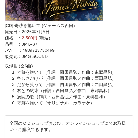
[CD] 奇跡を抱いて (ジェームス西田)
発売日：2026年7月5日
価格 ：
2,500円
(税込)
品番 ：JMG-37
JAN ：4589723780469
販売元：JMG SOUND
収録曲 (全6曲)
奇跡を抱いて（作詞：西田昌弘／作曲：東郷昌和）
空しさだけが（作詞：西田昌弘／作曲：西田昌弘）
だから笑って（作詞：西田昌弘／作曲：西田昌弘）
君との約束（作詞：西田昌弘／作曲：東郷昌和）
病院の歌（作詞：西田昌弘／作曲：東郷昌和）
奇跡を抱いて（オリジナル・カラオケ）
全国のＣＤショップおよび、オンラインショップにてお取扱
い・ご購入できます。