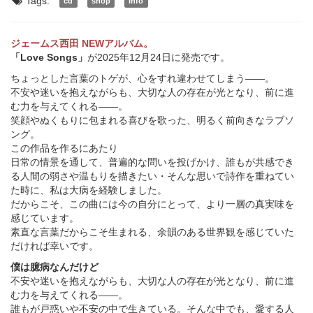
Tags:
cd
shop
info
ジェームス西田 NEWアルバム。
「Love Songs」
が2025年12月24日に発売です。
ちょっとした言葉のトゲが、心をすれ違わせてしまう――。
不安や迷いを抱えながらも、大切な人の存在が光となり、前に進
む力を与えてくれる――。
笑顔やぬくもりに包まれる喜びを歌った、明るく前向きなラブソ
ング。
この作品を作るにあたり
日常の情景を通して、普遍的な問いを投げかけ、誰もが共感でき
る人間の弱さや温もりを描きたい・そんな思いで詩作を重ねてい
た時に、私は大病を経験しました。
だからこそ、この曲には今の自分にとって、より一層の真実味を
感じています。
素直な言葉だからこそ生まれる、余韻のある世界観を感じていた
だければ幸いです。
僕は臆病なんだけど
不安や迷いを抱えながらも、大切な人の存在が光となり、前に進
む力を与えてくれる――。
誰もが戸惑いや不安の中で生きている。そんな中でも、愛する人