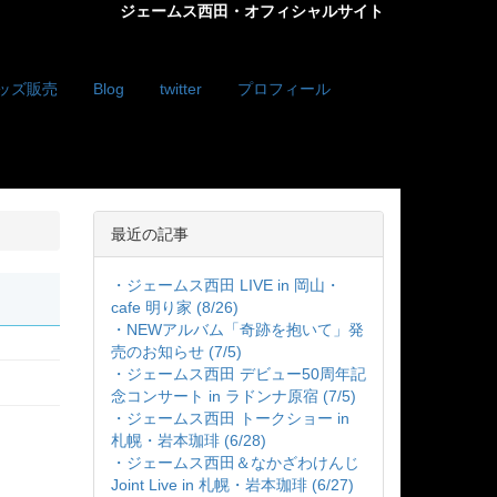
ジェームス西田・オフィシャルサイト
ッズ販売
Blog
twitter
プロフィール
最近の記事
・ジェームス西田 LIVE in 岡山・
cafe 明り家 (8/26)
・NEWアルバム「奇跡を抱いて」発
売のお知らせ (7/5)
・ジェームス西田 デビュー50周年記
念コンサート in ラドンナ原宿 (7/5)
・ジェームス西田 トークショー in
札幌・岩本珈琲 (6/28)
・ジェームス西田＆なかざわけんじ
Joint Live in 札幌・岩本珈琲 (6/27)