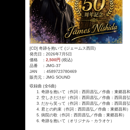
[CD] 奇跡を抱いて (ジェームス西田)
発売日：2026年7月5日
価格 ：
2,500円
(税込)
品番 ：JMG-37
JAN ：4589723780469
販売元：JMG SOUND
収録曲 (全6曲)
奇跡を抱いて（作詞：西田昌弘／作曲：東郷昌
空しさだけが（作詞：西田昌弘／作曲：西田昌
だから笑って（作詞：西田昌弘／作曲：西田昌
君との約束（作詞：西田昌弘／作曲：東郷昌和
病院の歌（作詞：西田昌弘／作曲：東郷昌和）
奇跡を抱いて（オリジナル・カラオケ）