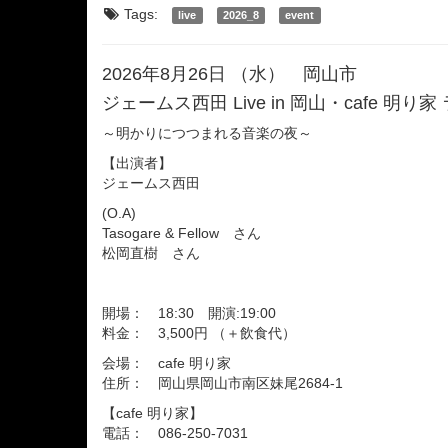
Tags:
live
2026_8
event
2026年8月26日 （水） 岡山市
ジェームス西田 Live in 岡山・cafe 明
～明かりにつつまれる音楽の夜～
【出演者】
ジェームス西田
(O.A)
Tasogare & Fellow さん
松岡直樹 さん
開場： 18:30 開演:19:00
料金： 3,500円 （＋飲食代）
会場： cafe 明り家
住所： 岡山県岡山市南区妹尾2684-1
【cafe 明り家】
電話： 086-250-7031