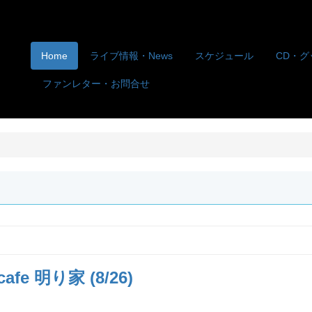
Home
ライブ情報・News
スケジュール
CD・グ
ファンレター・お問合せ
fe 明り家 (8/26)