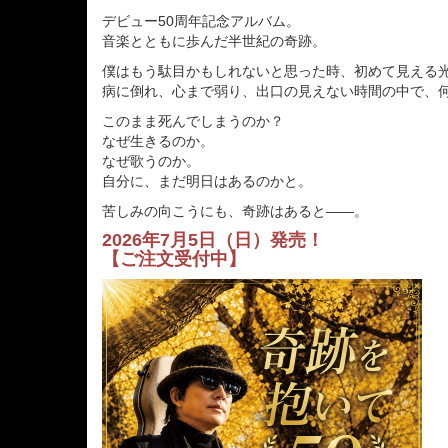
デビュー50周年記念アルバム。
音楽とともに歩んだ半世紀の奇跡。
僕はもう駄目かもしれないと思った時、初めて見える
病に倒れ、心まで弱り、出口の見えない時間の中で、
このまま死んでしまうのか？
なぜ生きるのか。
なぜ歌うのか。
自分に、まだ明日はあるのかと。
苦しみの向こうにも、奇跡はあると――。
2026年7月5日（日）発売！
【ご注文受付中】