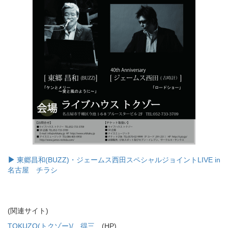
東郷昌和(BUZZ)・ジェームス西田スペシャルジョイントLIVE in
名古屋 チラシ
(関連サイト)
TOKUZO(トクゾー)/ 得三
(HP)