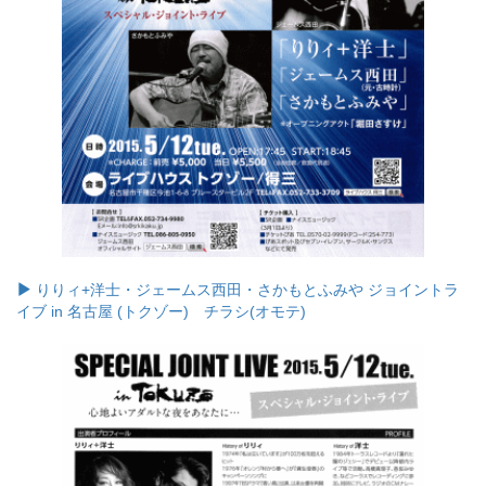
りりィ+洋士・ジェームス西田・さかもとふみや ジョイントラ
イブ in 名古屋 (トクゾー) チラシ(オモテ)