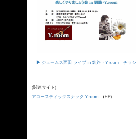
ジェームス西田 ライブ in 釧路・Y.room チラシ
(関連サイト)
アコースティックスナック Y.room
(HP)