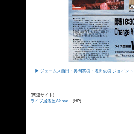
ジェームス西田・奥間英樹・塩田俊樹 ジョイント・ラ
(関連サイト)
ライブ居酒屋Waoya
(HP)