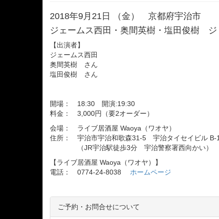
2018年9月21日 （金） 京都府宇治市
ジェームス西田・奥間英樹・塩田俊樹 ジョイ
【出演者】
ジェームス西田
奥間英樹 さん
塩田俊樹 さん
開場： 18:30 開演:19:30
料金： 3,000円（要2オーダー）
会場： ライブ居酒屋 Waoya（ワオヤ）
住所： 宇治市宇治和歌森31-5 宇治タイセイビル B-
（JR宇治駅徒歩3分 宇治警察署西向かい）
【ライブ居酒屋 Waoya（ワオヤ）】
電話： 0774-24-8038
ホームページ
ご予約・お問合せについて