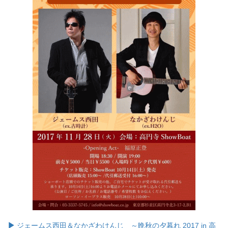
ジェームス西田＆なかざわけんじ ～晩秋の夕暮れ 2017 in 高