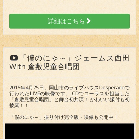
詳細はこちら
「僕のにゃ～」ジェームス西田
With 倉敷児童合唱団
2015年4月25日、岡山市のライブハウスDesperadoで
行われたLIVEの映像です。 CDでコーラスを担当した
「倉敷児童合唱団」と舞台初共演！ かわいい振付も初
披露！！
「僕のにゃ～」振り付け完全版・映像も公開中！