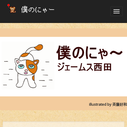
Toggl
navig
illustrated by 斉藤好和