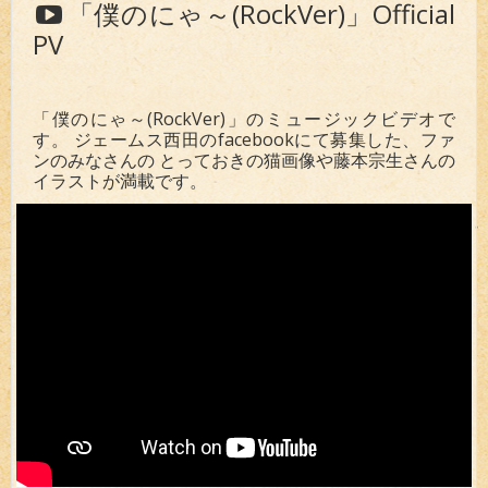
「僕のにゃ～(RockVer)」Official
PV
「僕のにゃ～(RockVer)」のミュージックビデオで
す。 ジェームス西田のfacebookにて募集した、ファ
ンのみなさんの とっておきの猫画像や藤本宗生さんの
イラストが満載です。