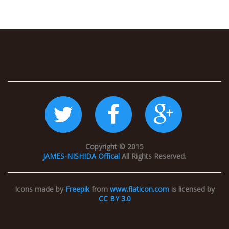
Copyright © 2015
JAMES-NISHIDA Offical
All Rights Reserved.
Icons made by
Freepik
from
www.flaticon.com
is licensed by
CC BY 3.0