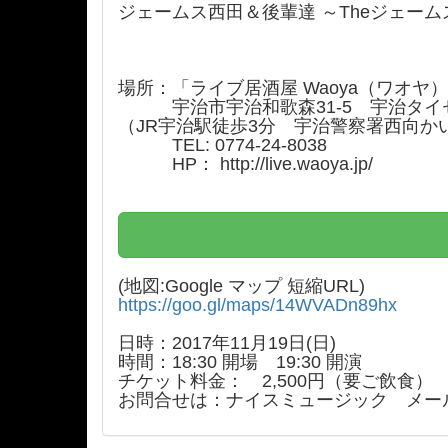
ジェームス西田＆後輩達 ～Theジェームスバンド
場所：「ライブ居酒屋 Waoya（ワオヤ
宇治市宇治和歌森31-5 宇治タイセイ
（JR宇治駅徒歩3分 宇治警察署西向か
TEL: 0774-24-8038
HP：
http://live.waoya.jp/
(地図:Google マップ 短縮URL)
https://goo.gl/maps/14WVADn89hx
日時：2017年11月19日(日)
時間：18:30 開場 19:30 開演
チケット料金： 2,500円（要ご飲食）
お問合せは：ナイスミュージック メール info@n