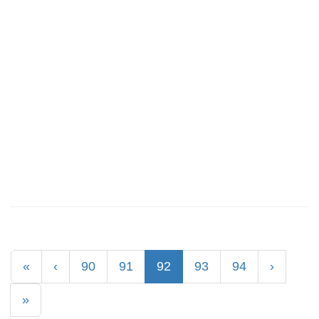
(current)
«
‹
90
91
92
93
94
›
»